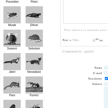
Porumbei
Pisici
Muste
Dihori
Placa adeziva cu momeala pentr.
84
Pret
:
1,
lei
cu TVA
Soareci
Sobolani
Comentarii, opinii
Nume
Jderi
Nevastuici
E-mail
Newsletter
Subiect
Pars
Furnici