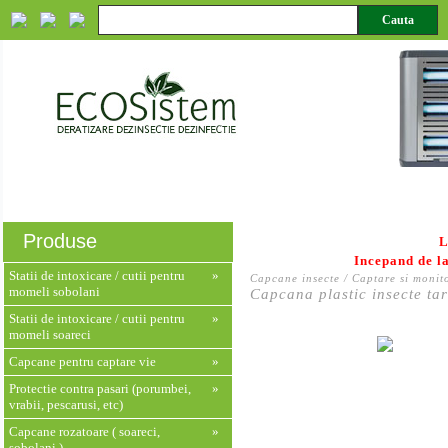
Despre noi
Servicii
Produse
Monitorizare HACCP
Produse
L
Incepand de la
Statii de intoxicare / cutii pentru
»
Capcane insecte / Captare si monito
momeli sobolani
Capcana plastic insecte t
Statii de intoxicare / cutii pentru
»
momeli soareci
Capcane pentru captare vie
»
Protectie contra pasari (porumbei,
»
vrabii, pescarusi, etc)
Capcane rozatoare ( soareci,
»
sobolani )