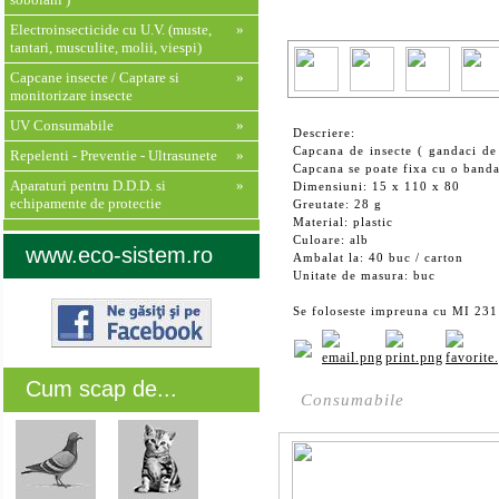
Electroinsecticide cu U.V. (muste,
»
tantari, musculite, molii, viespi)
Capcane insecte / Captare si
»
monitorizare insecte
UV Consumabile
»
Descriere:
Capcana de insecte ( gandaci de 
Repelenti - Preventie - Ultrasunete
»
Capcana se poate fixa cu o banda
Aparaturi pentru D.D.D. si
»
Dimensiuni: 15 x 110 x 80
echipamente de protectie
Greutate: 28 g
Material: plastic
Culoare: alb
www.eco-sistem.ro
Ambalat la: 40 buc / carton
Unitate de masura: buc
Se foloseste impreuna cu MI 231 
Cum scap de...
Consumabile