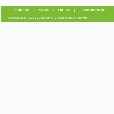
Despre noi
|
Servicii
|
Produse
|
Confidentialitate
Copyright 2006- 2025 ECOSISTEM SRL. Toate drepturile rezervate.