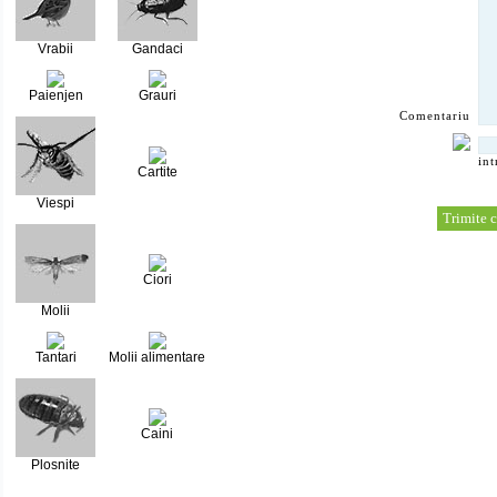
Vrabii
Gandaci
Paienjen
Grauri
Comentariu
int
Cartite
Viespi
Ciori
Molii
Tantari
Molii alimentare
Caini
Plosnite