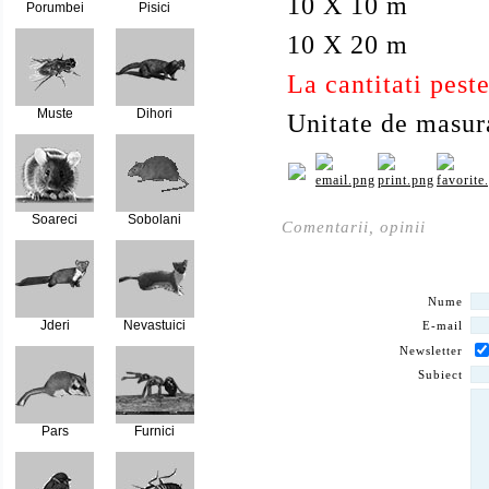
10 X 10 m
Porumbei
Pisici
10 X 20 m
La cantitati pes
Muste
Dihori
Unitate de masur
Soareci
Sobolani
Comentarii, opinii
Nume
Jderi
Nevastuici
E-mail
Newsletter
Subiect
Pars
Furnici