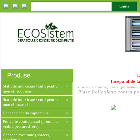
Despre noi
Servicii
Produse
Monitorizare HACCP
Produse
L
Incepand de la
Statii de intoxicare / cutii pentru
»
Protectie contra pasari (porumbei, 
momeli sobolani
Plase Polietilena contra 
Statii de intoxicare / cutii pentru
»
momeli soareci
Capcane pentru captare vie
»
Protectie contra pasari (porumbei,
»
vrabii, pescarusi, etc)
Capcane rozatoare ( soareci,
»
sobolani )