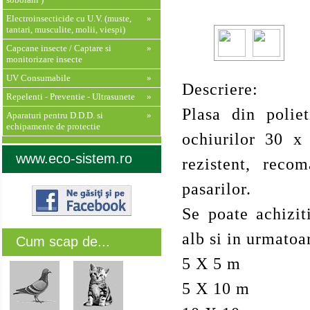
Electroinsecticide cu U.V. (muste,
»
tantari, musculite, molii, viespi)
Capcane insecte / Captare si
»
monitorizare insecte
UV Consumabile
»
Descriere:
Repelenti - Preventie - Ultrasunete
»
Plasa din polie
Aparaturi pentru D.D.D. si
»
echipamente de protectie
ochiurilor 30 x
www.eco-sistem.ro
rezistent, reco
pasarilor.
Se poate achizit
alb si in urmatoa
Cum scap de...
5 X 5 m
5 X 10 m