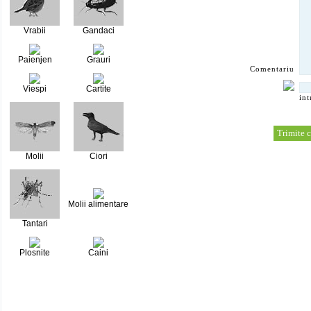
Vrabii
Gandaci
Paienjen
Grauri
Comentariu
Viespi
Cartite
int
Molii
Ciori
Molii alimentare
Tantari
Plosnite
Caini