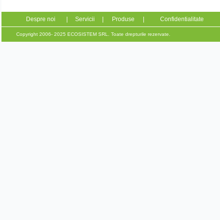
Despre noi
|
Servicii
|
Produse
|
Confidentialitate
Copyright 2006- 2025 ECOSISTEM SRL. Toate drepturile rezervate.