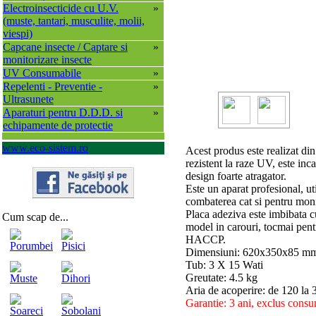
Electroinsecticide cu U.V.
»
(muste, tantari, musculite, molii,
viespi)
Capcane insecte / Captare si
»
monitorizare insecte
UV Consumabile
»
Repelenti - Preventie -
»
Ultrasunete
Aparaturi pentru D.D.D. si
»
echipamente de protectie
www.eco-sistem.ro
Acest produs este realizat din
rezistent la raze UV, este inc
design foarte atragator.
Este un aparat profesional, ut
combaterea cat si pentru mon
Placa adeziva este imbibata c
Cum scap de...
model in carouri, tocmai pentr
HACCP.
Porumbei
Pisici
Dimensiuni: 620x350x85 m
Tub: 3 X 15 Wati
Greutate: 4.5 kg
Muste
Dihori
Aria de acoperire: de 120 la
Garantie: 3 ani, exclus cons
Soareci
Sobolani