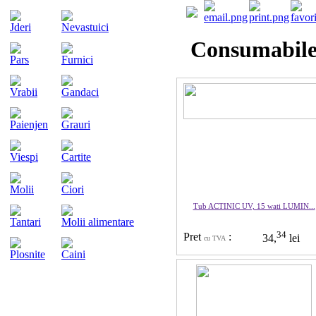
Jderi
Nevastuici
Consumabil
Pars
Furnici
Vrabii
Gandaci
Paienjen
Grauri
Viespi
Cartite
Molii
Ciori
Tub ACTINIC UV, 15 wati LUMIN...
Tantari
Molii alimentare
34
Pret
:
34,
lei
cu TVA
Plosnite
Caini