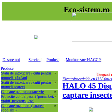
Eco-sistem.ro 
Despre noi
Servicii
Produse
Monitorizare HACCP
Produse
Statii de intoxicare / cutii pentru
»
Incepand d
momeli sobolani
Electroinsecticide cu U.V. (must
Statii de intoxicare / cutii pentru
»
HALO 45 Dispoz
momeli soareci
Capcane pentru captare vie
»
captare insect
Protectie contra pasari (porumbei,
»
vrabii, pescarusi, etc)
Capcane rozatoare ( soareci,
»
sobolani )