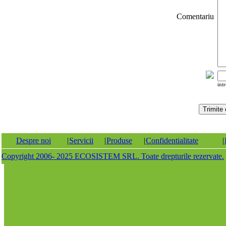
Comentariu
int
Despre noi
|
Servicii
|
Produse
|
Confidentialitate
|
Copyright 2006- 2025 ECOSISTEM SRL. Toate drepturile rezervate.