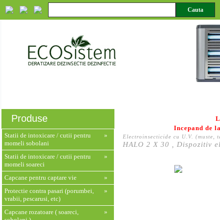
Despre noi
Servicii
Produse
Monitorizare HACCP
Produse
L
Incepand de la
Statii de intoxicare / cutii pentru
»
Electroinsecticide cu U.V. (muste, t
momeli sobolani
HALO 2 X 30 , Dispozitiv el
Statii de intoxicare / cutii pentru
»
momeli soareci
Capcane pentru captare vie
»
Protectie contra pasari (porumbei,
»
vrabii, pescarusi, etc)
Capcane rozatoare ( soareci,
»
sobolani )