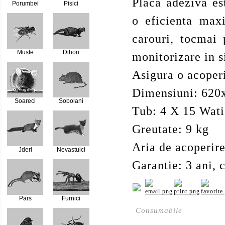
Placa adeziva es
Porumbei
Pisici
o eficienta max
carouri, tocmai 
Muste
Dihori
monitorizare in 
Asigura o acoper
Dimensiuni: 62
Soareci
Sobolani
Tub: 4 X 15 Wati
Greutate: 9 kg
Aria de acoperir
Jderi
Nevastuici
Garantie: 3 ani,
Pars
Furnici
Consumabile