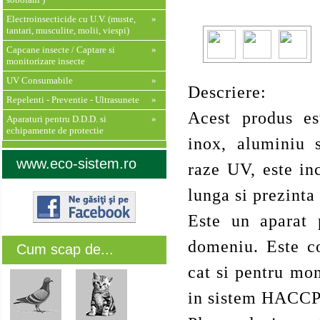
Electroinsecticide cu U.V. (muste,
»
tantari, musculite, molii, viespi)
Capcane insecte / Captare si
»
monitorizare insecte
UV Consumabile
»
Descriere:
Repelenti - Preventie - Ultrasunete
»
Acest produs es
Aparaturi pentru D.D.D. si
»
echipamente de protectie
inox, aluminiu s
www.eco-sistem.ro
raze UV, este in
lunga si prezinta
Este un aparat p
domeniu. Este c
Cum scap de...
cat si pentru mon
in sistem HACCP