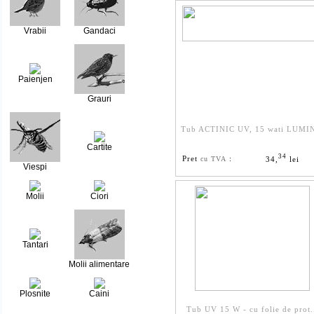
Vrabii
Gandaci
Paienjen
Grauri
Tub ACTINIC UV, 15 wati LUMIN
Cartite
34
Pret
:
34,
lei
cu TVA
Viespi
Molii
Ciori
Tantari
Molii alimentare
Plosnite
Caini
Tub UV 15 W - cu folie de prot.