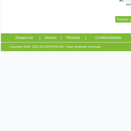
int
Despre noi
|
Servicii
|
Produse
|
Confidentialitate
Copyright 2006- 2025 ECOSISTEM SRL. Toate drepturile rezervate.