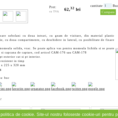
cantitate
Bu
Pret:
32
62,
lei
cu TVA
icare sobolani cu doua intrari, cu geam de vizitare, din material plastic
eie, cu doua compartimente, cu deschidere in lateral, cu posibilitate de fixare
momeala solida, vrac. Se poate aplica vas pentru momeala lichida si se poate
ior si capcana de captare, cod articol CAM-176 sau CAM-178
pt exterior cat si pt interior.
 rezistent in timp
5 x 225 x 320 mm
 g
ra: buc
e
politica de cookie. Site-ul nostru foloseste cookie-uri pentru pe