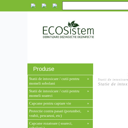
Despre noi
Servicii
Produse
Monito
Produse
Statii de intoxicare / cutii pentru
»
Statii de intoxicar
momeli sobolani
Statie de into
Statii de intoxicare / cutii pentru
»
momeli soareci
Capcane pentru captare vie
»
Protectie contra pasari (porumbei,
»
vrabii, pescarusi, etc)
Capcane rozatoare ( soareci,
»
sobolani )