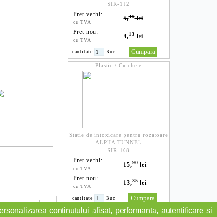
SIR-112
c
Pret vechi:
41
5,
lei
cu TVA
Pret nou:
13
4,
lei
cu TVA
cantitate
Buc
Plastic / Cu cheie
Statie de intoxicare pentru rozatoare
ALPHA TUNNEL
SIR-108
Pret vechi:
90
15,
lei
cu TVA
Pret nou:
35
13,
lei
cu TVA
cantitate
Buc
rsonalizarea continutului afisat, performanta, autentificare si