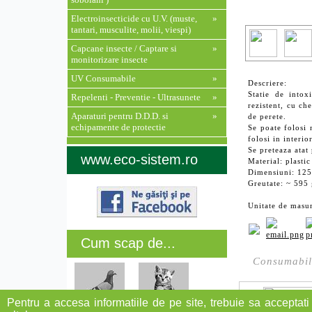
Electroinsecticide cu U.V. (muste,
»
tantari, musculite, molii, viespi)
Capcane insecte / Captare si
»
monitorizare insecte
UV Consumabile
»
Descriere:
Statie de intox
Repelenti - Preventie - Ultrasunete
»
rezistent, cu ch
Aparaturi pentru D.D.D. si
»
de perete.
echipamente de protectie
Se poate folosi 
folosi in inter
Se preteaza atat 
www.eco-sistem.ro
Material: plastic
Dimensiuni: 12
Greutate: ~ 595
Unitate de masu
Cum scap de...
Consumabil
Pentru a accesa informatiile de pe site, trebuie sa acceptati 