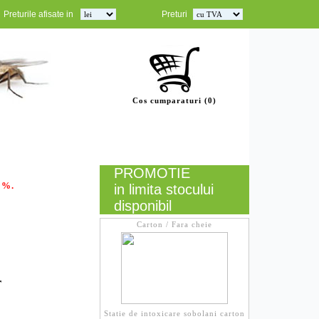
Preturile afisate in
Preturi
Cos cumparaturi (0)
Informatii
Livrare/Plata
GDPR
Contact
PROMOTIE
 %.
in limita stocului
disponibil
Carton / Fara cheie
r
Statie de intoxicare sobolani carton