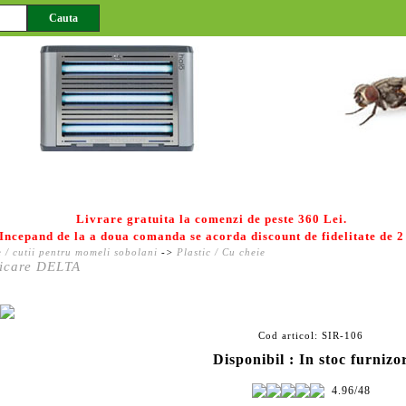
Eco-sistem.ro deratizare, dezinsectii, dezinfectii
01.jpg
02.jpg
03.jpg
04.jpg
rizare HACCP
Deratizare
Dezinsectie
Dezinfectie
Livrare gratuita la comenzi de peste 360 Lei.
Incepand de la a doua comanda se acorda discount de fidelitate de 2
e / cutii pentru momeli sobolani
->
Plastic / Cu cheie
xicare DELTA
Cod articol: SIR-106
Disponibil : In stoc furnizo
4.96/48