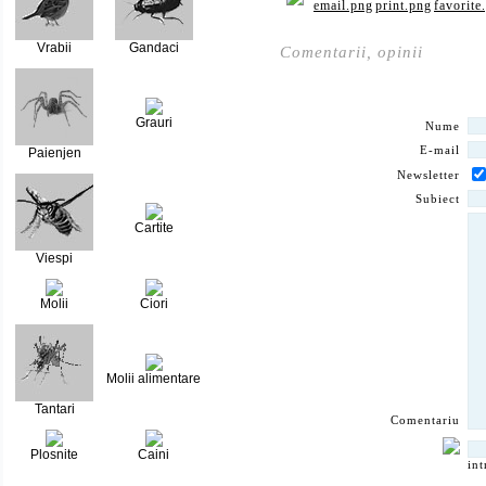
Vrabii
Gandaci
Comentarii, opinii
Grauri
Nume
E-mail
Paienjen
Newsletter
Subiect
Cartite
Viespi
Molii
Ciori
Molii alimentare
Tantari
Comentariu
Plosnite
Caini
int