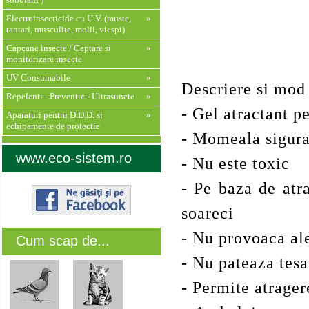
Electroinsecticide cu U.V. (muste,
»
tantari, musculite, molii, viespi)
Capcane insecte / Captare si
»
monitorizare insecte
UV Consumabile
»
Descriere si mod 
Repelenti - Preventie - Ultrasunete
»
- Gel atractant p
Aparaturi pentru D.D.D. si
»
echipamente de protectie
- Momeala sigur
www.eco-sistem.ro
- Nu este toxic
- Pe baza de atra
soareci
- Nu provoaca al
Cum scap de...
- Nu pateaza tesa
- Permite atrager