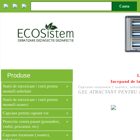
Despre noi
Servicii
Produse
Monitorizare HACCP
Produse
L
Incepand de la
Statii de intoxicare / cutii pentru
»
Capcane rozatoare ( soareci, sobol
momeli sobolani
GEL ATRACTANT PENTRU
Statii de intoxicare / cutii pentru
»
momeli soareci
Capcane pentru captare vie
»
Protectie contra pasari (porumbei,
»
vrabii, pescarusi, etc)
Capcane rozatoare ( soareci,
»
sobolani )