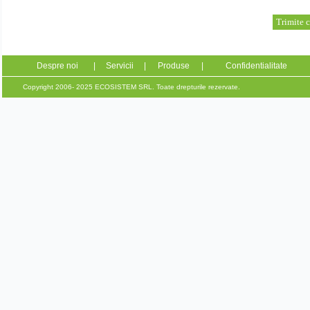
Despre noi
|
Servicii
|
Produse
|
Confidentialitate
Copyright 2006- 2025 ECOSISTEM SRL. Toate drepturile rezervate.