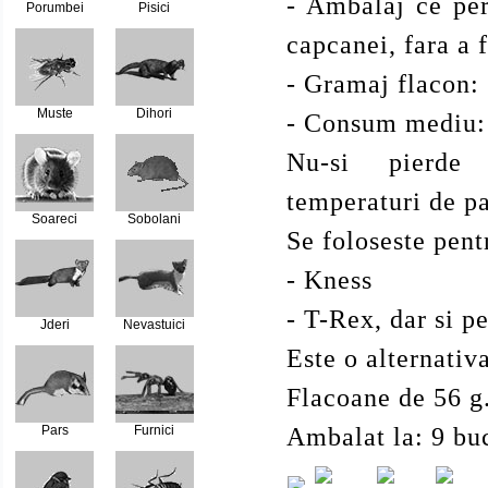
- Ambalaj ce per
Porumbei
Pisici
capcanei, fara a 
- Gramaj flacon:
Muste
Dihori
- Consum mediu:
Nu-si pierde p
temperaturi de pa
Soareci
Sobolani
Se foloseste pen
- Kness
- T-Rex, dar si p
Jderi
Nevastuici
Este o alternativ
Flacoane de 56 g
Ambalat la: 9 buc
Pars
Furnici