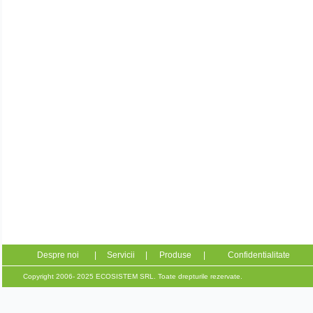
Despre noi
|
Servicii
|
Produse
|
Confidentialitate
Copyright 2006- 2025 ECOSISTEM SRL. Toate drepturile rezervate.