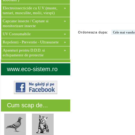
Electroinsecticide cu U.V. (muste,
»
tantari, musculite, molii, viespi)
Capcane insecte / Captare si
»
monitorizare insecte
Ordoneaza dupa:
UV Consumabile
»
Repelenti - Preventie - Ultrasunete
»
Aparaturi pentru D.D.D. si
»
echipamente de protectie
www.eco-sistem.ro
Cum scap de...