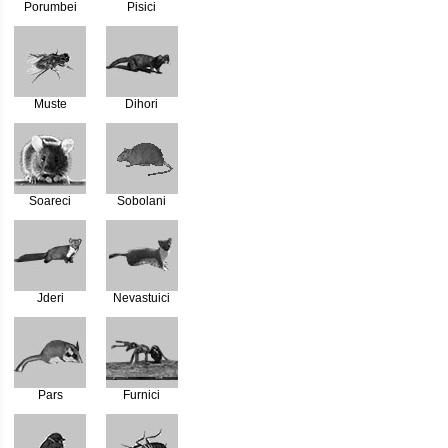
Porumbei
Pisici
Muste
Dihori
Soareci
Sobolani
Jderi
Nevastuici
Pars
Furnici