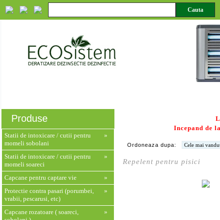
Despre noi
Servicii
Produse
Monitorizare HACCP
Produse
L
Incepand de la
Statii de intoxicare / cutii pentru
»
momeli sobolani
Ordoneaza dupa:
Statii de intoxicare / cutii pentru
»
Repelent pentru pisici
momeli soareci
Capcane pentru captare vie
»
Protectie contra pasari (porumbei,
»
vrabii, pescarusi, etc)
Capcane rozatoare ( soareci,
»
sobolani )