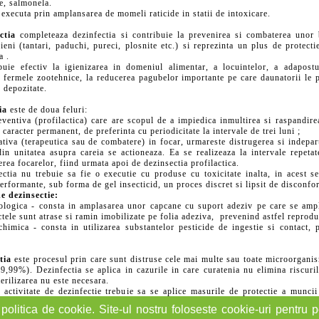
le, salmonela.
 executa prin amplansarea de momeli raticide in statii de intoxicare.
ctia
completeaza dezinfectia si contribuie la prevenirea si combaterea unor 
rieni (tantari, paduchi, pureci, plosnite etc.) si reprezinta un plus de protecti
a .
fectiv la igienizarea in domeniul alimentar, a locuintelor, a adapostur
 fermele zootehnice, la reducerea pagubelor importante pe care daunatorii le
 depozitate.
ia
este de doua feluri:
(profilactica) care are scopul de a impiedica inmultirea si raspandirea
 caracter permanent, de preferinta cu periodicitate la intervale de trei luni ;
erapeutica sau de combatere) in focar, urmareste distrugerea si indeparta
in unitatea asupra careia se actioneaza. Ea se realizeaza la intervale repeta
erea focarelor, fiind urmata apoi de dezinsectia profilactica.
u trebuie sa fie o executie cu produse cu toxicitate inalta, in acest s
erformante, sub forma de gel insecticid, un proces discret si lipsit de disconf
e dezinsectie:
- consta in amplasarea unor capcane cu suport adeziv pe care se ampla
tele sunt atrase si ramin imobilizate pe folia adeziva, prevenind astfel reprodu
consta in utilizarea substantelor pesticide de ingestie si contact, p
tia
este procesul prin care sunt distruse cele mai multe sau toate microorgani
9,99%). Dezinfectia se aplica in cazurile in care curatenia nu elimina riscuri
sterilizarea nu este necesara.
vitate de dezinfectie trebuie sa se aplice masurile de protectie a muncii
intoxicatiile.
politica de cookie. Site-ul nostru foloseste cookie-uri pentru pe
re un rol foarte important, intrucat germenii patogeni constituie un perman