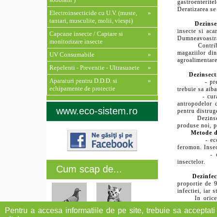
gastroenterite
Deratizarea se
Electroinsecticide cu U.V. (muste,
»
tantari, musculite, molii, viespi)
Dezinse
insecte si aca
Capcane insecte / Captare si
»
Dumneavoastr
monitorizare insecte
Contribuie e
magaziilor din
UV Consumabile
»
agroalimentare
Repelenti - Preventie - Ultrasunete
»
Dezinsect
Aparaturi pentru D.D.D. si
»
- preventiva 
echipamente de protectie
trebuie sa aiba
- curativa (t
antropodelor d
www.eco-sistem.ro
pentru distrug
Dezinsectia n
produse noi, p
Metode d
- ecologica 
feromon. Insec
- chimica - 
insectelor.
Cum scap de...
Dezinfec
proportie de 9
infectiei, iar 
In orice acti
accidentele si 
Pentru a accesa informatiile de pe site, trebuie sa acceptati 
Dezinfectia a