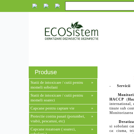
Eco
Despre noi
Servicii
Produse
Monito
Produse
Statii de intoxicare / cutii pentru
»
-
Servicii
momeli sobolani
Monitori
Statii de intoxicare / cutii pentru
»
HACCP
(
Haz
momeli soareci
international,
Capcane pentru captare vie
»
tinute sub con
Monitorizarea
Protectie contra pasari (porumbei,
»
vrabii, pescarusi, etc)
Deratiza
si sobolani ca
Capcane rozatoare ( soareci,
»
ca: ciuma, tri
sobolani )