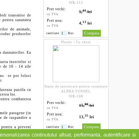
SIR-112
Pret vechi:
41
5,
lei
cu TVA
boli transmise de
e pentru sanatatea
Pret nou:
13
4,
lei
cu TVA
ilor de animale,
cantitate
Buc
 produc produselor
Plastic / Cu cheie
 daunatorilor. Ea
rea insectelor si
te de 10 - 14 zile
ens se pot folosi
ort.
Statie de intoxicare pentru rozatoare
seaza pastila cu
ALPHA TUNNEL
cerea lor.
SIR-108
entru combaterea
Pret vechi:
90
15,
lei
cu TVA
smele patogene (in
Pret nou:
35
13,
lei
le de raspandire a
cu TVA
 pentru a preveni
cantitate
Buc
rsonalizarea continutului afisat, performanta, autentificare si
ent focar de boli