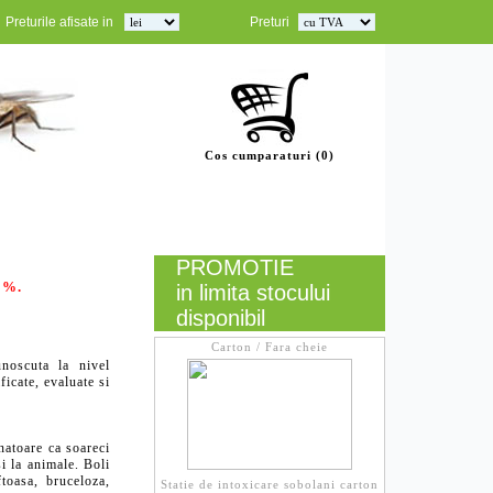
Preturile afisate in
Preturi
HACC
Cos cumparaturi (0)
Informatii
Livrare/Plata
GDPR
Contact
PROMOTIE
 %.
in limita stocului
disponibil
Carton / Fara cheie
unoscuta la nivel
ficate, evaluate si
natoare ca soareci
i la animale. Boli
ftoasa, bruceloza,
Statie de intoxicare sobolani carton