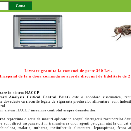
-sistem.ro Servicii DDD, deratizare, dezinsectii, dezinfectii, monitorizare HACCP, inspectii 
01.jpg
02.jpg
03.jpg
04.jpg
rizare HACCP
Deratizare
Dezinsectie
Dezinfectie
Livrare gratuita la comenzi de peste 360 Lei.
Incepand de la a doua comanda se acorda discount de fidelitate de 2
zare in sistem HACCP
ard Analysis Critical Control Point
) este o abordare sistematica, rec
 ce dovedeste ca riscurile legate de siguranta produselor alimentare sunt indenti
trol.
 in sistem HACCP inseamna controlul asupra daunatorilor.
rea
reprezinta o serie de masuri aplicate in scopul distrugerii rozatoarelor dau
re sunt direct raspunzatori in transmiterea unor agenti patogeni atat la om cat s
chineloza, malaria, turbarea, toxiinfectiile alimentare, leptospiroza, febra a