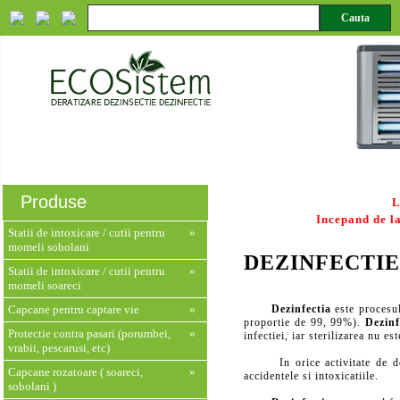
Despre noi
Servicii
Produse
Monitorizare HACCP
Produse
L
Incepand de la
Statii de intoxicare / cutii pentru
»
momeli sobolani
DEZINFECTIE
Statii de intoxicare / cutii pentru
»
momeli soareci
Capcane pentru captare vie
»
Dezinfectia
este procesul
proportie de 99, 99%).
Dezinf
Protectie contra pasari (porumbei,
»
infectiei, iar sterilizarea nu es
vrabii, pescarusi, etc)
In orice activitate de dezin
Capcane rozatoare ( soareci,
»
accidentele si intoxicatiile.
sobolani )