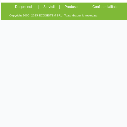
Despre noi
|
Servicii
|
Produse
|
Confidentialitate
Copyright 2006- 2025 ECOSISTEM SRL. Toate drepturile rezervate.