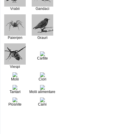
Vrabii
Gandaci
Paienjen
Grauri
Cartite
Viespi
Molii
Ciori
Tantari
Molii alimentare
Plosnite
Caini