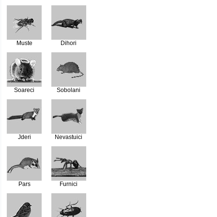
Muste
Dihori
Soareci
Sobolani
Jderi
Nevastuici
Pars
Furnici