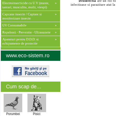
Dezinfectia
are un rol fo
Electroinsecticide cu U.V. (muste,
»
infectioase si parazitare atat 
tantari, musculite, molii, viespi)
Capcane insecte / Captare si
»
monitorizare insecte
UV Consumabile
»
Repelenti - Preventie - Ultrasunete
»
Aparaturi pentru D.D.D. si
»
echipamente de protectie
www.eco-sistem.ro
Cum scap de...
Porumbei
Pisici