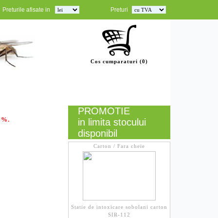
Preturile afisate in
Preturi
Cos cumparaturi (0)
Informatii
Livrare/Plata
GDPR
Contact
PROMOTIE
 %.
in limita stocului
disponibil
Carton / Fara cheie
Statie de intoxicare sobolani carton
SIR-112