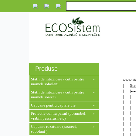
Despre noi
Servicii
Produse
Monito
Produse
Statii de intoxicare / cutii pentru
»
www.der
momeli sobolani
|----
Sta
| |---
Statii de intoxicare / cutii pentru
»
| | |
momeli soareci
| | |
Capcane pentru captare vie
»
| | |
| | |
Protectie contra pasari (porumbei,
»
vrabii, pescarusi, etc)
| | |
| | |
Capcane rozatoare ( soareci,
»
| | |
sobolani )
| | |