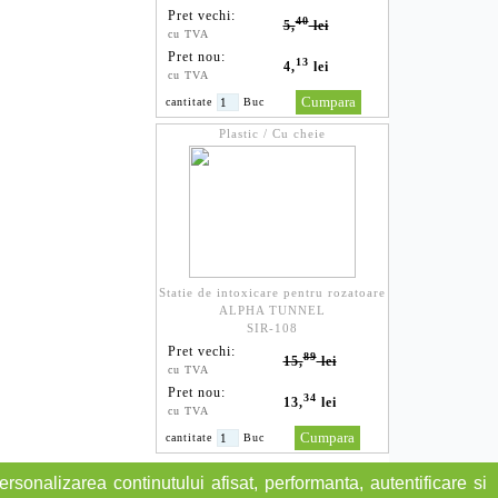
Pret vechi:
40
5,
lei
cu TVA
Pret nou:
13
4,
lei
cu TVA
cantitate
Buc
Plastic / Cu cheie
Statie de intoxicare pentru rozatoare
ALPHA TUNNEL
SIR-108
Pret vechi:
89
15,
lei
cu TVA
Pret nou:
34
13,
lei
cu TVA
cantitate
Buc
rsonalizarea continutului afisat, performanta, autentificare si
Curs Valutar BNR