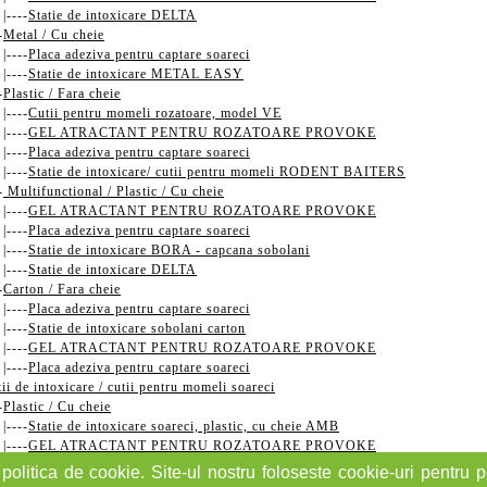
----
Statie de intoxicare DELTA
-
Metal / Cu cheie
----
Placa adeziva pentru captare soareci
----
Statie de intoxicare METAL EASY
-
Plastic / Fara cheie
----
Cutii pentru momeli rozatoare, model VE
----
GEL ATRACTANT PENTRU ROZATOARE PROVOKE
----
Placa adeziva pentru captare soareci
----
Statie de intoxicare/ cutii pentru momeli RODENT BAITERS
-
Multifunctional / Plastic / Cu cheie
----
GEL ATRACTANT PENTRU ROZATOARE PROVOKE
----
Placa adeziva pentru captare soareci
----
Statie de intoxicare BORA - capcana sobolani
----
Statie de intoxicare DELTA
-
Carton / Fara cheie
----
Placa adeziva pentru captare soareci
----
Statie de intoxicare sobolani carton
----
GEL ATRACTANT PENTRU ROZATOARE PROVOKE
----
Placa adeziva pentru captare soareci
tii de intoxicare / cutii pentru momeli soareci
-
Plastic / Cu cheie
----
Statie de intoxicare soareci, plastic, cu cheie AMB
----
GEL ATRACTANT PENTRU ROZATOARE PROVOKE
----
Placa adeziva pentru captare soareci
politica de cookie. Site-ul nostru foloseste cookie-uri pentru pe
----
Statie de intoxicare NETPC