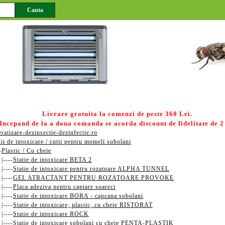
01.jpg
02.jpg
03.jpg
04.jpg
rizare HACCP
Deratizare
Dezinsectie
Dezinfectie
Livrare gratuita la comenzi de peste 360 Lei.
Incepand de la a doua comanda se acorda discount de fidelitate de 2
atizare-dezinsectie-dezinfectie.ro
tii de intoxicare / cutii pentru momeli sobolani
-
Plastic / Cu cheie
----
Statie de intoxicare BETA 2
----
Statie de intoxicare pentru rozatoare ALPHA TUNNEL
----
GEL ATRACTANT PENTRU ROZATOARE PROVOKE
----
Placa adeziva pentru captare soareci
----
Statie de intoxicare BORA - capcana sobolani
----
Statie de intoxicare, plastic, cu cheie RISTORAT
----
Statie de intoxicare ROCK
----
Statie de intoxicare sobolani cu cheie PENTA-PLASTIK